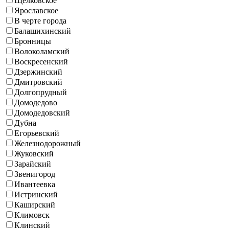
Щёлковское
Ярославское
B черте города
Балашихинский
Бронницы
Волоколамский
Воскресенский
Дзержинский
Дмитровский
Долгопрудный
Домодедово
Домодедовский
Дубна
Егорьевский
Железнодорожный
Жуковский
Зарайский
Звенигород
Ивантеевка
Истринский
Каширский
Климовск
Клинский