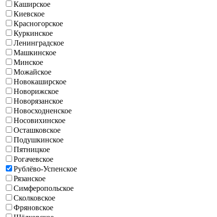
Каширское
Киевское
Красногорское
Куркинское
Ленинградское
Машкинское
Минское
Можайское
Новокаширское
Новорижское
Новорязанское
Новосходненское
Носовихинское
Осташковское
Подушкинское
Пятницкое
Рогачевское
Рублёво-Успенское
Рязанское
Симферопольское
Сколковское
Фряновское