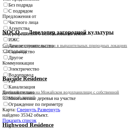
Без подряда
С подрядом
Предложения от
Частного лица
Агентства
NOCO — Девелопер загородной культуры
Вид разрешённого использования земли
ИЖС
Дачное строительство
Создаем коттеджные поселки в выразительных природных локациях
у воды и леса
Садоводство
Другое
Коммуникации
Электричество
Водопровод
Bayside Residence
Газ
Канализация
Клубный поселок на Можайском водохранилище с собственной
Дополнительно
береговой линией
Многолетние деревья на участке
Ограждение по периметру
Карта:
Свернуть
Развернуть
найдено 35342 объект.
Показать список
Highwood Residence