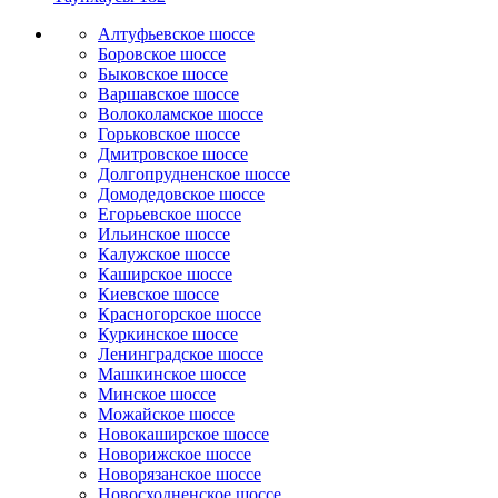
Алтуфьевское шоссе
Боровское шоссе
Быковское шоссе
Варшавское шоссе
Волоколамское шоссе
Горьковское шоссе
Дмитровское шоссе
Долгопрудненское шоссе
Домодедовское шоссе
Егорьевское шоссе
Ильинское шоссе
Калужское шоссе
Каширское шоссе
Киевское шоссе
Красногорское шоссе
Куркинское шоссе
Ленинградское шоссе
Машкинское шоссе
Минское шоссе
Можайское шоссе
Новокаширское шоссе
Новорижское шоссе
Новорязанское шоссе
Новосходненское шоссе