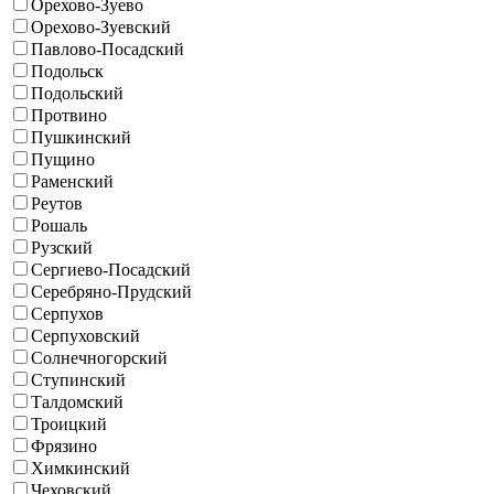
Орехово-Зуево
Орехово-Зуевский
Павлово-Посадский
Подольск
Подольский
Протвино
Пушкинский
Пущино
Раменский
Реутов
Рошаль
Рузский
Сергиево-Посадский
Серебряно-Прудский
Серпухов
Серпуховский
Солнечногорский
Ступинский
Талдомский
Троицкий
Фрязино
Химкинский
Чеховский