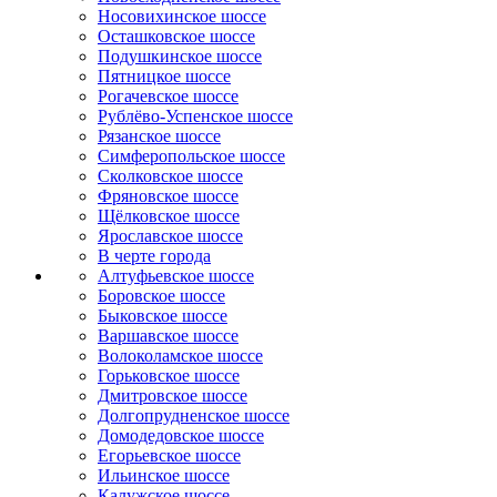
Носовихинское шоссе
Осташковское шоссе
Подушкинское шоссе
Пятницкое шоссе
Рогачевское шоссе
Рублёво-Успенское шоссе
Рязанское шоссе
Симферопольское шоссе
Сколковское шоссе
Фряновское шоссе
Щёлковское шоссе
Ярославское шоссе
B черте города
Алтуфьевское шоссе
Боровское шоссе
Быковское шоссе
Варшавское шоссе
Волоколамское шоссе
Горьковское шоссе
Дмитровское шоссе
Долгопрудненское шоссе
Домодедовское шоссе
Егорьевское шоссе
Ильинское шоссе
Калужское шоссе