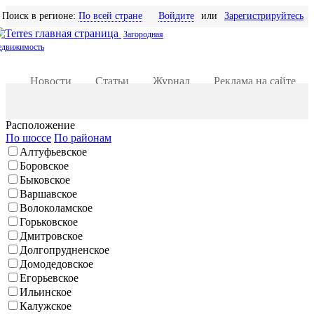
Поиск в регионе:
По всей стране
Войдите
или
Зарегистрируйтесь
Загородная
едвижимость
Новости
Статьи
Журнал
Реклама на сайте
Добавить объявление
Расположение
По шоссе
По районам
Алтуфьевское
Боровское
Быковское
Варшавское
Волоколамское
Горьковское
Дмитровское
Долгопрудненское
Домодедовское
Егорьевское
Ильинское
Калужское