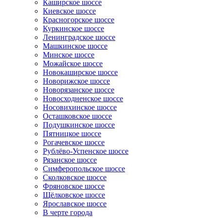
Каширское шоссе
Киевское шоссе
Красногорское шоссе
Куркинское шоссе
Ленинградское шоссе
Машкинское шоссе
Минское шоссе
Можайское шоссе
Новокаширское шоссе
Новорижское шоссе
Новорязанское шоссе
Новосходненское шоссе
Носовихинское шоссе
Осташковское шоссе
Подушкинское шоссе
Пятницкое шоссе
Рогачевское шоссе
Рублёво-Успенское шоссе
Рязанское шоссе
Симферопольское шоссе
Сколковское шоссе
Фряновское шоссе
Щёлковское шоссе
Ярославское шоссе
B черте города