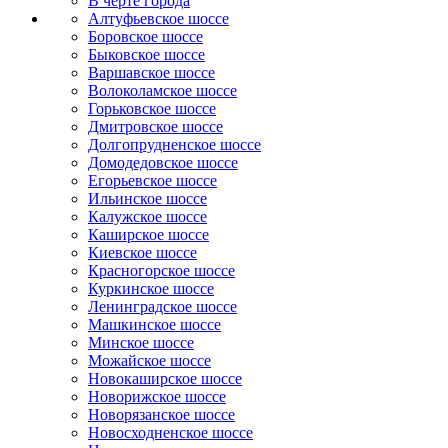
B черте города
Алтуфьевское шоссе
Боровское шоссе
Быковское шоссе
Варшавское шоссе
Волоколамское шоссе
Горьковское шоссе
Дмитровское шоссе
Долгопрудненское шоссе
Домодедовское шоссе
Егорьевское шоссе
Ильинское шоссе
Калужское шоссе
Каширское шоссе
Киевское шоссе
Красногорское шоссе
Куркинское шоссе
Ленинградское шоссе
Машкинское шоссе
Минское шоссе
Можайское шоссе
Новокаширское шоссе
Новорижское шоссе
Новорязанское шоссе
Новосходненское шоссе