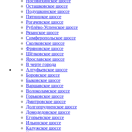
Носовихинское шоссе
Осташковское шоссе
Подушкинское шоссе
Пятницкое шоссе
Рогачевское шоссе
Рублёво-Успенское шоссе
Рязанское шоссе
Симферопольское шоссе
Сколковское шоссе
Фряновское шоссе
Щёлковское шоссе
Ярославское шоссе
B черте города
Алтуфьевское шоссе
Боровское шоссе
Быковское шоссе
Варшавское шоссе
Волоколамское шоссе
Горьковское шоссе
Дмитровское шоссе
Долгопрудненское шоссе
Домодедовское шоссе
Егорьевское шоссе
Ильинское шоссе
Калужское шоссе