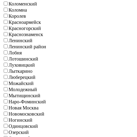
Коломенский
Коломна
Королев
Красноармейск
Красногорский
Краснознаменск
Ленинский
Ленинский район
Лобня
Лотошинский
Луховицкий
Лыткарино
Люберецкий
Можайский
Молодежный
Мытищинский
Наро-Фоминский
Новая Москва
Новомосковский
Ногинский
Одинцовский
Озерский