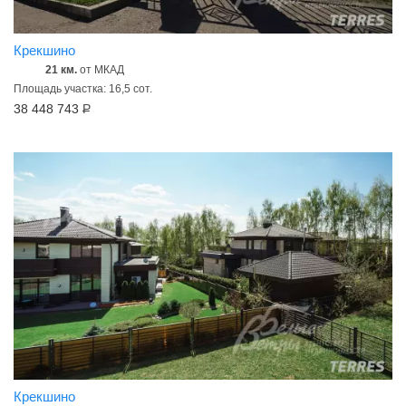
Крекшино
21 км.
от МКАД
Площадь участка: 16,5 сот.
38 448 743
Р
Крекшино