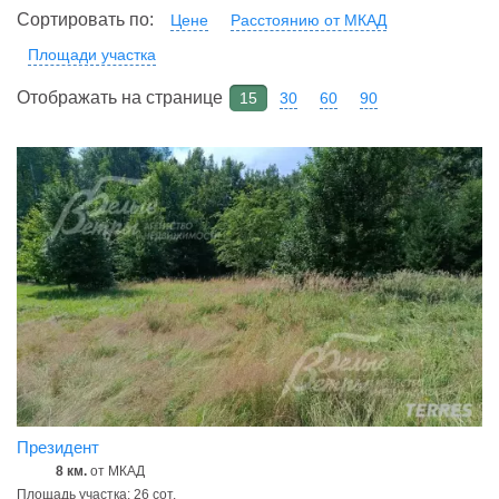
Сортировать по:
Цене
Расстоянию от МКАД
Площади участка
Отображать на странице
15
30
60
90
Президент
8 км.
от МКАД
Площадь участка: 26 сот.