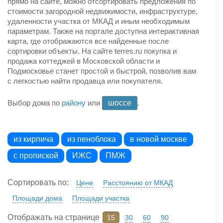
прямо на сайте, можно отсортировать предложения по
стоимости загородной недвижимости, инфраструктуре,
удаленности участка от МКАД и иным необходимым
параметрам. Также на портале доступна интерактивная
карта, где отображаются все найденные после
сортировки объекты. На сайте terres.ru покупка и
продажа коттеджей в Московской области и
Подмосковье станет простой и быстрой, позволив вам
с легкостью найти продавца или покупателя.
Выбор дома по
району
или
шоссе
.
из кирпича
из пеноблока
в новой москве
с пропиской
ИЖС
ПМЖ
Сортировать по:
Цене
Расстоянию от МКАД
Площади дома
Площади участка
Отображать на странице
15
30
60
90