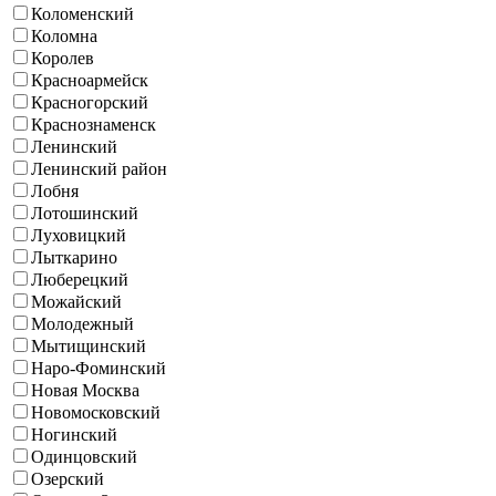
Коломенский
Коломна
Королев
Красноармейск
Красногорский
Краснознаменск
Ленинский
Ленинский район
Лобня
Лотошинский
Луховицкий
Лыткарино
Люберецкий
Можайский
Молодежный
Мытищинский
Наро-Фоминский
Новая Москва
Новомосковский
Ногинский
Одинцовский
Озерский