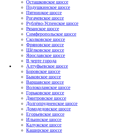
Осташковское шоссе
Подушкинское шоссе
Пятницкое шоссе
Рогачевское шоссе
Рублёво-Успенское шоссе
Рязанское шоссе
Симферопольское шоссе
Сколковское шоссе
Фряновское шоссе
Щёлковское шоссе
Ярославское шоссе
B черте города
Алтуфьевское шоссе
Боровское шоссе
Быковское шоссе
Варшавское шоссе
Волоколамское шоссе
Горьковское шоссе
Дмитровское шоссе
Долгопрудненское шоссе
Домодедовское шоссе
Егорьевское шоссе
Ильинское шоссе
Калужское шоссе
Каширское шоссе