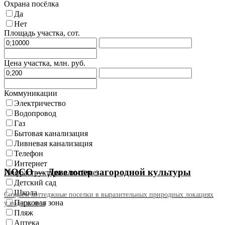
Охрана посёлка
Да
Нет
Площадь участка, сот.
Цена участка, млн. руб.
Коммуникации
Электричество
Водопровод
Газ
Бытовая канализация
Ливневая канализация
Телефон
Интернет
NOCO — Девелопер загородной культуры
Инфраструктура в посёлке
Детский сад
Школа
Создаем коттеджные поселки в выразительных природных локациях
Парковая зона
у воды и леса
Пляж
Аптека