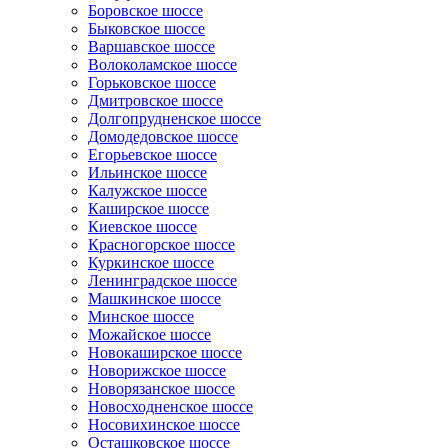
Боровское шоссе
Быковское шоссе
Варшавское шоссе
Волоколамское шоссе
Горьковское шоссе
Дмитровское шоссе
Долгопрудненское шоссе
Домодедовское шоссе
Егорьевское шоссе
Ильинское шоссе
Калужское шоссе
Каширское шоссе
Киевское шоссе
Красногорское шоссе
Куркинское шоссе
Ленинградское шоссе
Машкинское шоссе
Минское шоссе
Можайское шоссе
Новокаширское шоссе
Новорижское шоссе
Новорязанское шоссе
Новосходненское шоссе
Носовихинское шоссе
Осташковское шоссе