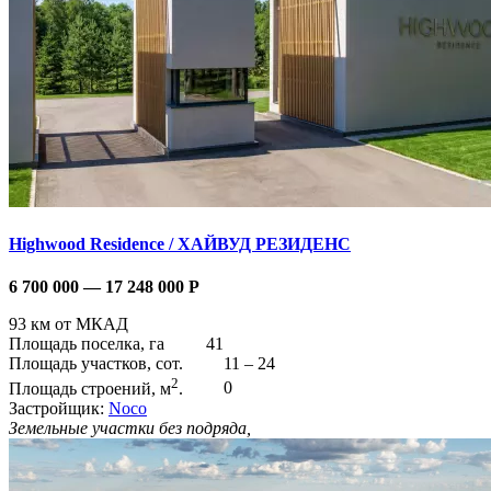
Highwood Residence / ХАЙВУД РЕЗИДЕНС
6 700 000 — 17 248 000
Р
93 км от МКАД
Площадь поселка, га
41
Площадь участков, сот.
11 – 24
2
Площадь строений, м
.
0
Застройщик:
Noco
Земельные участки без подряда,