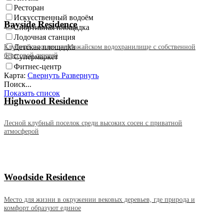
Ресторан
Искусственный водоём
Bayside Residence
Спортивная площадка
Лодочная станция
Клубный поселок на Можайском водохранилище с собственной
Детская площадка
береговой линией
Супермаркет
Фитнес-центр
Карта:
Свернуть
Развернуть
Поиск...
Показать список
Highwood Residence
Лесной клубный поселок среди высоких сосен с приватной
атмосферой
Woodside Residence
Место для жизни в окружении вековых деревьев, где природа и
комфорт образуют единое