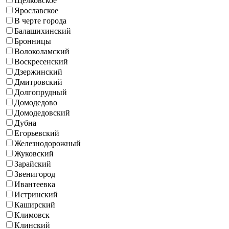
Щёлковское
Ярославское
B черте города
Балашихинский
Бронницы
Волоколамский
Воскресенский
Дзержинский
Дмитровский
Долгопрудный
Домодедово
Домодедовский
Дубна
Егорьевский
Железнодорожный
Жуковский
Зарайский
Звенигород
Ивантеевка
Истринский
Каширский
Климовск
Клинский