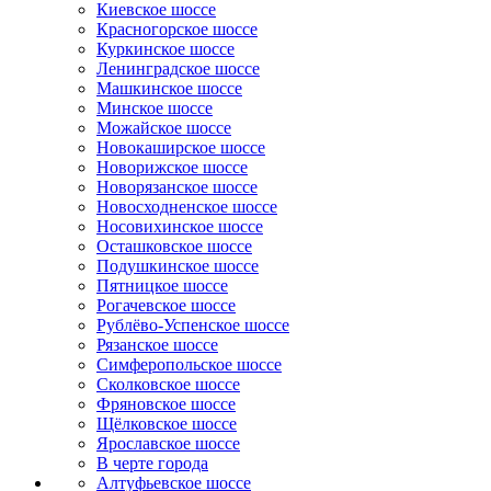
Киевское шоссе
Красногорское шоссе
Куркинское шоссе
Ленинградское шоссе
Машкинское шоссе
Минское шоссе
Можайское шоссе
Новокаширское шоссе
Новорижское шоссе
Новорязанское шоссе
Новосходненское шоссе
Носовихинское шоссе
Осташковское шоссе
Подушкинское шоссе
Пятницкое шоссе
Рогачевское шоссе
Рублёво-Успенское шоссе
Рязанское шоссе
Симферопольское шоссе
Сколковское шоссе
Фряновское шоссе
Щёлковское шоссе
Ярославское шоссе
B черте города
Алтуфьевское шоссе