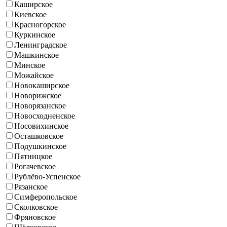
Каширское
Киевское
Красногорское
Куркинское
Ленинградское
Машкинское
Минское
Можайское
Новокаширское
Новорижское
Новорязанское
Новосходненское
Носовихинское
Осташковское
Подушкинское
Пятницкое
Рогачевское
Рублёво-Успенское
Рязанское
Симферопольское
Сколковское
Фряновское