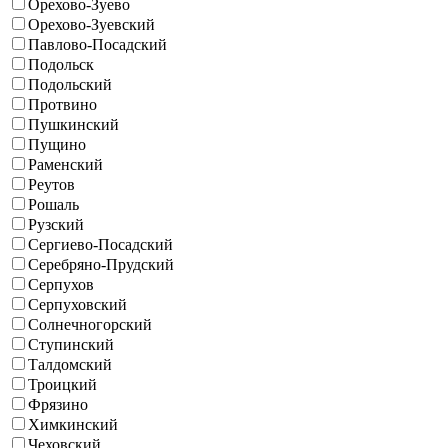
Орехово-Зуево
Орехово-Зуевский
Павлово-Посадский
Подольск
Подольский
Протвино
Пушкинский
Пущино
Раменский
Реутов
Рошаль
Рузский
Сергиево-Посадский
Серебряно-Прудский
Серпухов
Серпуховский
Солнечногорский
Ступинский
Талдомский
Троицкий
Фрязино
Химкинский
Чеховский