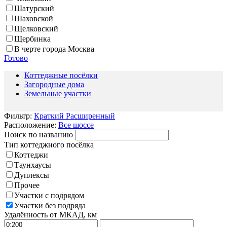
Шатурский
Шаховской
Щелковский
Щербинка
В черте города Москва
Готово
Коттеджные посёлки
Загородные дома
Земельные участки
Фильтр:
Краткий
Расширенный
Расположение:
Все шоссе
Поиск по названию
Тип коттеджного посёлка
Коттеджи
Таунхаусы
Дуплексы
Прочее
Участки с подрядом
Участки без подряда
Удалённость от МКАД, км