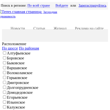
Поиск в регионе:
По всей стране
Войдите
или
Зарегистрируйтесь
Загородная
едвижимость
Новости
Статьи
Журнал
Реклама на сайте
Добавить объявление
Расположение
По шоссе
По районам
Алтуфьевское
Боровское
Быковское
Варшавское
Волоколамское
Горьковское
Дмитровское
Долгопрудненское
Домодедовское
Егорьевское
Ильинское
Калужское