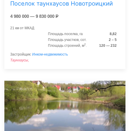
Поселок таунхаусов Новотроицкий
4 980 000 — 9 830 000
Р
21 км от МКАД
Площадь поселка, га
8,82
Площадь участков, сот.
2 – 5
2
Площадь строений, м
.
120 — 232
Застройщик:
Инком-недвижимость
Таунхаусы,