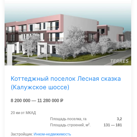
Коттеджный поселок Лесная сказкa
(Калужское шоссе)
8 200 000 — 11 280 000
Р
20 км от МКАД
Площадь поселка, га
3,2
2
Площадь строений, м
.
131 — 181
Застройщик:
Инком-недвижимость