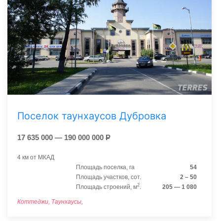
Поселок таунхаусов Дубровка
17 635 000 — 190 000 000
Р
4 км от МКАД
Площадь поселка, га
54
Площадь участков, сот.
2 – 50
2
Площадь строений, м
.
205 — 1 080
Коттеджи, Таунхаусы,