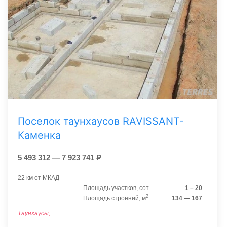
Поселок таунхаусов RAVISSANT-
Каменка
5 493 312 — 7 923 741
Р
22 км от МКАД
Площадь участков, сот.
1 – 20
2
Площадь строений, м
.
134 — 167
Таунхаусы,