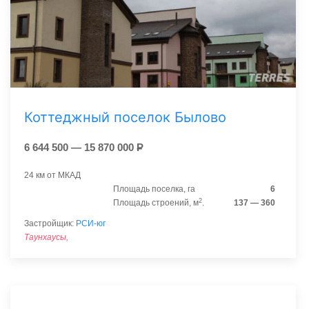
Коттеджный поселок Былово
6 644 500 — 15 870 000
Р
24 км от МКАД
Площадь поселка, га
6
2
Площадь строений, м
.
137 — 360
Застройщик:
РСИ-юг
Таунхаусы,