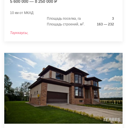
5 600 000 — 8 250 000
Р
10 км от МКАД
Площадь поселка, га
3
2
Площадь строений, м
.
163 — 232
Таунхаусы,