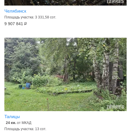
Челябинск
Площадь участка: 3 331,58 сот.
9 907 841
Р
Талицы
24 км.
от МКАД
Площадь участка: 13 сот.