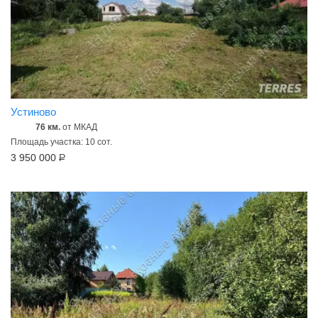
Устиново
76 км.
от МКАД
Площадь участка: 10 сот.
3 950 000
Р