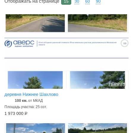
Отображать на странице
15
30
60
90
деревня Нижнее Шахлово
100 км.
от МКАД
Площадь участка: 25 сот.
1 973 000
Р