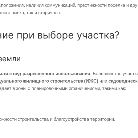
сположения, наличия коммуникаций, престижности поселка и дру
ого рынка, так и вторичного.
ние при выборе участка?
 земли
емли
и
вид разрешенного использования
. Большинство участк
уального жилищного строительства (ИЖС)
или
садоводческ
адает в зоны с планировочными ограничениями, такими как:
ожности строительства и благоустройства территории.