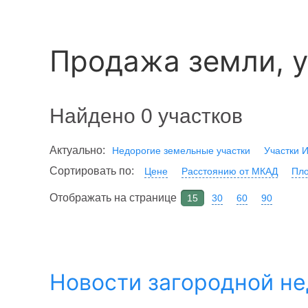
Продажа земли, у
Найдено 0 участков
Актуально:
Недорогие земельные участки
Участки 
Сортировать по:
Цене
Расстоянию от МКАД
Пло
Отображать на странице
15
30
60
90
Новости загородной н