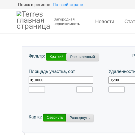
Поиск в регионе:
По всей стране
Загородная
Новости
Стат
недвижимость
Коттеджные посёлки
Загородные д
Р
Фильтр:
Краткий
Расширенный
Площадь участка, сот.
Удалённость
Карта:
Свернуть
Развернуть