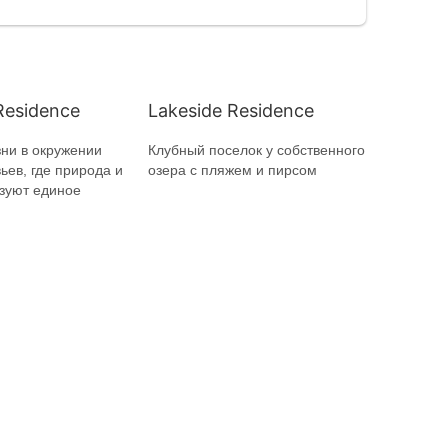
Residence
Lakeside Residence
ни в окружении
Клубный поселок у собственного
ьев, где природа и
озера с пляжем и пирсом
зуют единое