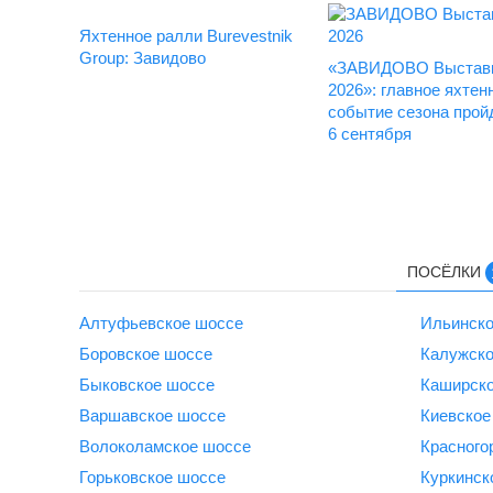
Яхтенное ралли Burevestnik
Group: Завидово
«ЗАВИДОВО Выставк
2026»: главное яхтен
событие сезона пройд
6 сентября
ПОСЁЛКИ
Алтуфьевское шоссе
Ильинско
Боровское шоссе
Калужско
Быковское шоссе
Каширск
Варшавское шоссе
Киевское
Волоколамское шоссе
Красного
Горьковское шоссе
Куркинск