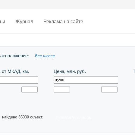
ьи
Журнал
Реклама на сайте
ома
Земельные участки
асположение:
Все шоссе
 от МКАД, км.
Цена, млн. руб.
найдено 35039 объект.
Показать список