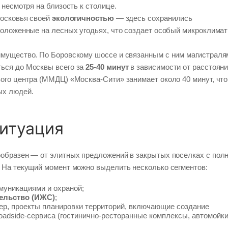
несмотря на близость к столице.
московья своей
экологичностью
— здесь сохранились
положенные на лесных угодьях, что создает особый микроклимат
мущество. По Боровскому шоссе и связанным с ним магистраля
ться до Москвы всего за
25-40 минут
в зависимости от расстоян
ого центра (ММДЦ) «Москва-Сити» занимает около 40 минут, что
ых людей.
итуация
образен — от элитных предложений в закрытых поселках с пол
 На текущий момент можно выделить несколько сегментов:
муникациями и охраной;
ельство (ИЖС)
;
р, проекты планировки территорий, включающие создание
adside-сервиса (гостинично-ресторанные комплексы, автомойки