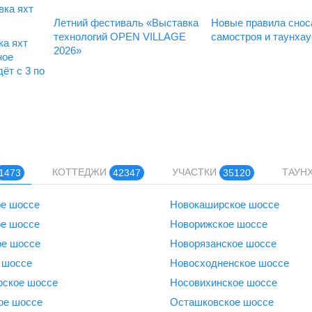
Летний фестиваль «Выставка
Новые правила снос
технологий OPEN VILLAGE
самостроя и таунха
а яхт
2026»
ное
ёт с 3 по
КОТТЕДЖИ
УЧАСТКИ
ТАУН
1473
42347
35120
е шоссе
Новокаширское шоссе
е шоссе
Новорижское шоссе
ое шоссе
Новорязанское шоссе
 шоссе
Новосходненское шоссе
рское шоссе
Носовихинское шоссе
ое шоссе
Осташковское шоссе