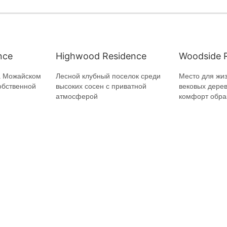
nce
Highwood Residence
Woodside 
а Можайском
Лесной клубный поселок среди
Место для жиз
обственной
высоких сосен с приватной
вековых дерев
атмосферой
комфорт обра