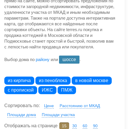
прямо на сайте, можно отсортировать предложения по
стоимости загородной недвижимости, инфраструктуре,
удаленности участка от МКАД и иным необходимым
параметрам. Также на портале доступна интерактивная
карта, где отображаются все найденные после
сортировки объекты. На сайте terres.ru покупка и
продажа коттеджей в Московской области и
Подмосковье станет простой и быстрой, позволив вам
с легкостью найти продавца или покупателя.
Выбор дома по
району
или
шоссе
.
из кирпича
из пеноблока
в новой москве
с пропиской
ИЖС
ПМЖ
Сортировать по:
Цене
Расстоянию от МКАД
Площади дома
Площади участка
Отображать на странице
15
30
60
90