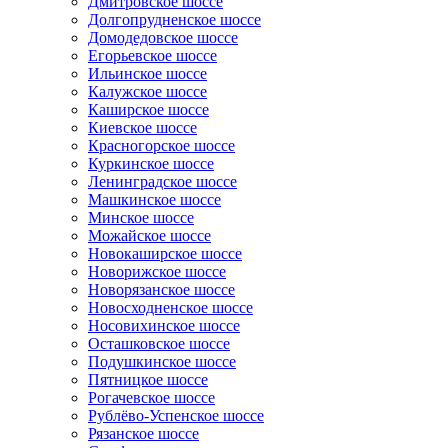
Дмитровское шоссе
Долгопрудненское шоссе
Домодедовское шоссе
Егорьевское шоссе
Ильинское шоссе
Калужское шоссе
Каширское шоссе
Киевское шоссе
Красногорское шоссе
Куркинское шоссе
Ленинградское шоссе
Машкинское шоссе
Минское шоссе
Можайское шоссе
Новокаширское шоссе
Новорижское шоссе
Новорязанское шоссе
Новосходненское шоссе
Носовихинское шоссе
Осташковское шоссе
Подушкинское шоссе
Пятницкое шоссе
Рогачевское шоссе
Рублёво-Успенское шоссе
Рязанское шоссе