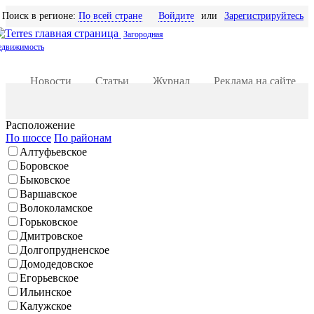
Поиск в регионе:
По всей стране
Войдите
или
Зарегистрируйтесь
Загородная
едвижимость
Новости
Статьи
Журнал
Реклама на сайте
Добавить объявление
Расположение
По шоссе
По районам
Алтуфьевское
Боровское
Быковское
Варшавское
Волоколамское
Горьковское
Дмитровское
Долгопрудненское
Домодедовское
Егорьевское
Ильинское
Калужское