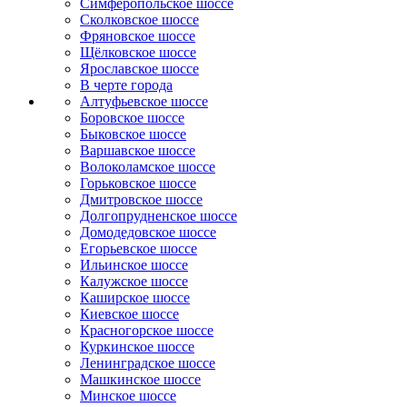
Симферопольское шоссе
Сколковское шоссе
Фряновское шоссе
Щёлковское шоссе
Ярославское шоссе
B черте города
Алтуфьевское шоссе
Боровское шоссе
Быковское шоссе
Варшавское шоссе
Волоколамское шоссе
Горьковское шоссе
Дмитровское шоссе
Долгопрудненское шоссе
Домодедовское шоссе
Егорьевское шоссе
Ильинское шоссе
Калужское шоссе
Каширское шоссе
Киевское шоссе
Красногорское шоссе
Куркинское шоссе
Ленинградское шоссе
Машкинское шоссе
Минское шоссе