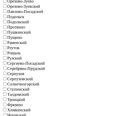
Орехово-Зуево
Орехово-Зуевский
Павлово-Посадский
Подольск
Подольский
Протвино
Пушкинский
Пущино
Раменский
Реутов
Рошаль
Рузский
Сергиево-Посадский
Серебряно-Прудский
Серпухов
Серпуховский
Солнечногорский
Ступинский
Талдомский
Троицкий
Фрязино
Химкинский
Чеховский