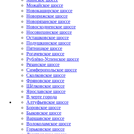
Можайское шоссе
Новокаширское шоссе
Новорижское шоссе
Новорязанское шоссе
Новосходненское шоссе
Носовихинское шоссе
Осташковское шоссе
Подушкинское шоссе
Пятницкое шоссе
Рогачевское шоссе
Рублёво-Успенское шоссе
Рязанское шоссе
Симферопольское шоссе
Сколковское шоссе
Фряновское шоссе
Щёлковское шоссе
Ярославское шоссе
B черте города
Алтуфьевское шоссе
Боровское шоссе
Быковское шоссе
Варшавское шоссе
Волоколамское шоссе
Горьковское шоссе