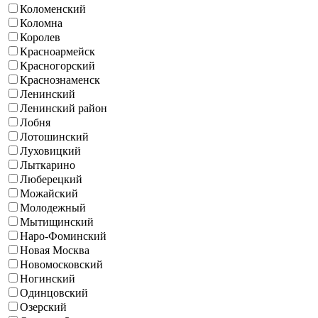
Коломенский
Коломна
Королев
Красноармейск
Красногорский
Краснознаменск
Ленинский
Ленинский район
Лобня
Лотошинский
Луховицкий
Лыткарино
Люберецкий
Можайский
Молодежный
Мытищинский
Наро-Фоминский
Новая Москва
Новомосковский
Ногинский
Одинцовский
Озерский