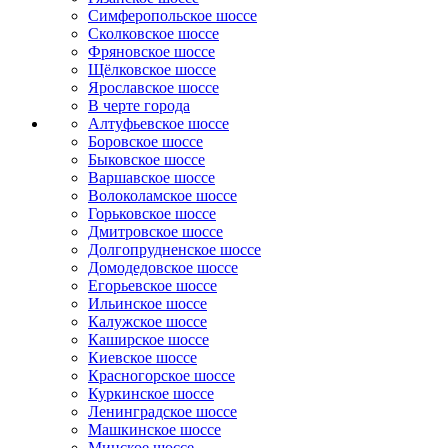
Симферопольское шоссе
Сколковское шоссе
Фряновское шоссе
Щёлковское шоссе
Ярославское шоссе
B черте города
Алтуфьевское шоссе
Боровское шоссе
Быковское шоссе
Варшавское шоссе
Волоколамское шоссе
Горьковское шоссе
Дмитровское шоссе
Долгопрудненское шоссе
Домодедовское шоссе
Егорьевское шоссе
Ильинское шоссе
Калужское шоссе
Каширское шоссе
Киевское шоссе
Красногорское шоссе
Куркинское шоссе
Ленинградское шоссе
Машкинское шоссе
Минское шоссе