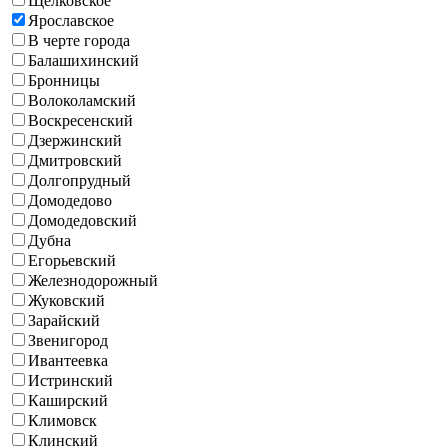
Щёлковское
Ярославское
B черте города
Балашихинский
Бронницы
Волоколамский
Воскресенский
Дзержинский
Дмитровский
Долгопрудный
Домодедово
Домодедовский
Дубна
Егорьевский
Железнодорожный
Жуковский
Зарайский
Звенигород
Ивантеевка
Истринский
Каширский
Климовск
Клинский