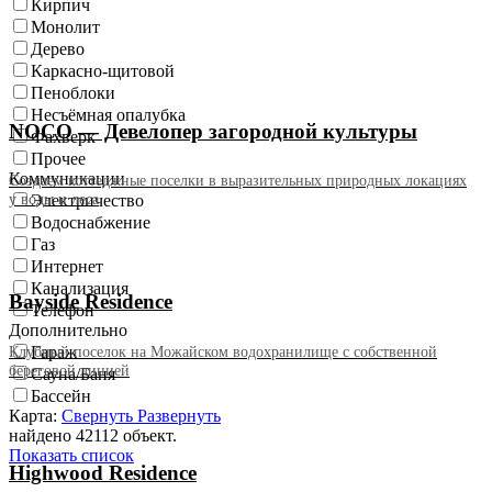
Кирпич
Монолит
Дерево
Каркасно-щитовой
Пеноблоки
Несъёмная опалубка
NOCO — Девелопер загородной культуры
Фахверк
Прочее
Коммуникации
Создаем коттеджные поселки в выразительных природных локациях
у воды и леса
Электричество
Водоснабжение
Газ
Интернет
Канализация
Bayside Residence
Телефон
Дополнительно
Клубный поселок на Можайском водохранилище с собственной
Гараж
береговой линией
Сауна/Баня
Бассейн
Карта:
Свернуть
Развернуть
найдено 42112 объект.
Показать список
Highwood Residence