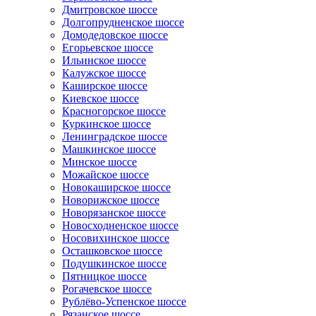
Дмитровское шоссе
Долгопрудненское шоссе
Домодедовское шоссе
Егорьевское шоссе
Ильинское шоссе
Калужское шоссе
Каширское шоссе
Киевское шоссе
Красногорское шоссе
Куркинское шоссе
Ленинградское шоссе
Машкинское шоссе
Минское шоссе
Можайское шоссе
Новокаширское шоссе
Новорижское шоссе
Новорязанское шоссе
Новосходненское шоссе
Носовихинское шоссе
Осташковское шоссе
Подушкинское шоссе
Пятницкое шоссе
Рогачевское шоссе
Рублёво-Успенское шоссе
Рязанское шоссе