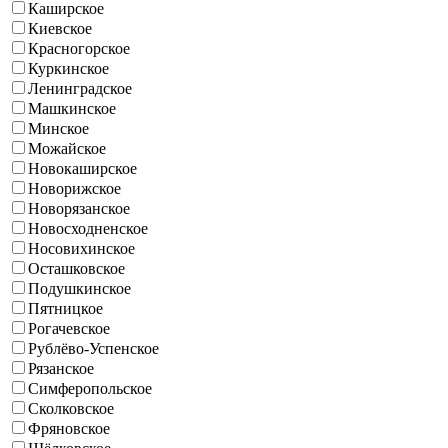
Каширское
Киевское
Красногорское
Куркинское
Ленинградское
Машкинское
Минское
Можайское
Новокаширское
Новорижское
Новорязанское
Новосходненское
Носовихинское
Осташковское
Подушкинское
Пятницкое
Рогачевское
Рублёво-Успенское
Рязанское
Симферопольское
Сколковское
Фряновское