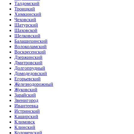
Талдомский
Троицкий
Химкинский
Чеховский
Шатурский
Шаховской
Щелковский
Балашихинский
Волоколамский
Воскресенский
Дзержинский
Дмитровский
Долгопрудный
Домодедовский
Егорьевский
Железнодорожный
Жуковский
Зарайский
Звенигород
Ивантеевка
Истринский
Каширский
Климовск
Клинский
Коломенский