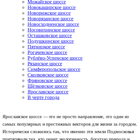
Можайское шоссе
Новокаширское шоссе
Новорижское шоссе
Новорязанское шоссе
Новосходненское шоссе
Носовихинское шоссе
Осташковское шоссе
Подушкинское шоссе
Пятницкое шоссе
Рогачевское шоссе
Рублёво-Успенское шоссе
Рязанское шоссе
Симферопольское шоссе
Сколковское шоссе
Фряновское шоссе
Щёлковское шоссе
Ярославское шоссе
B черте города
Ярославское шоссе — это не просто направление, это один из
самых популярных и престижных векторов для жизни за городом.
Исторически сложилось так, что именно эти земли Подмосковья
притягивали тех, кто ценит экологичность, богатую природу и