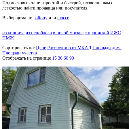
Подмосковье станет простой и быстрой, позволив вам с
легкостью найти продавца или покупателя.
Выбор дома по
району
или
шоссе
.
из кирпича
из пеноблока
в новой москве
с пропиской
ИЖС
ПМЖ
Сортировать по:
Цене
Расстоянию от МКАД
Площади дома
Площади участка
Отображать на странице
15
30
60
90