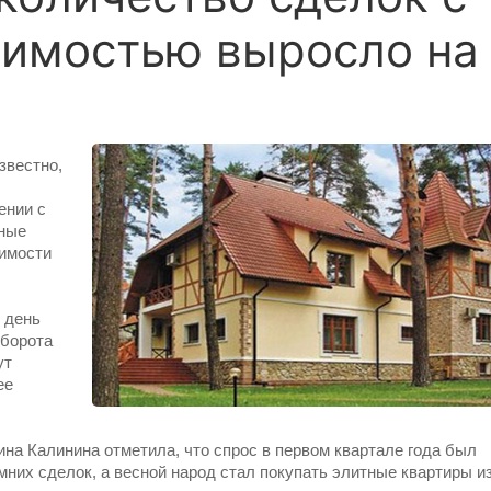
жимостью выросло на
звестно,
ении с
нные
имости
 день
оборота
ут
ее
ина Калинина отметила, что спрос в первом квартале года был
их сделок, а весной народ стал покупать элитные квартиры из