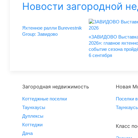
Новости загородной н
Яхтенное ралли Burevestnik
Group: Завидово
«ЗАВИДОВО Выставка
2026»: главное яхтенн
событие сезона пройдё
6 сентября
Загородная недвижимость
Новая М
Коттеджные поселки
Поселки в
Таунхаусы
Таунхаусы
Дуплексы
Коттеджи
Класс по
Дача