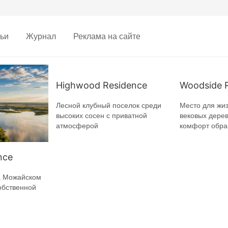
ьи
Журнал
Реклама на сайте
Highwood Residence
Woodside 
Лесной клубный поселок среди
Место для жиз
высоких сосен с приватной
вековых дерев
атмосферой
комфорт обра
nce
а Можайском
обственной