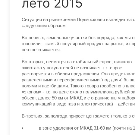
лето 2015
Ситуация на рынке земли Подмосковья выглядит на 
следующим образом.
Во-первых, земельные участки без подряда, как мы н
говорили, - самый популярный продукт на рынке, и сп
него не снижается.
Во-вторых, несмотря на стабильный спрос, никакого
ажиотажа у покупателей не возникает, т.к. спрос
растворяется в обилии предложения. Оно представл
разделенными и переоформленными "под дачи" быв
полями и пастбищами. Такого товара (особенно в кла
«эконом» - т.е. по цене около полумиллиона рублей з
объект, далее 50 км от МКАД и с ограниченным набор
коммуникаций в виде газа и электричества) – действи
В-третьих, за полгода прирост цен заметен только в 
• в зоне удаления от МКАД 31-60 км (почти на 1