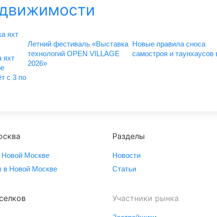
едвижимости
Летний фестиваль «Выставка
Новые правила сноса
технологий OPEN VILLAGE
самостроя и таунхаусов
 яхт
2026»
ое
т с 3 по
осква
Разделы
 Новой Москве
Новости
 в Новой Москве
Статьи
селков
Участники рынка