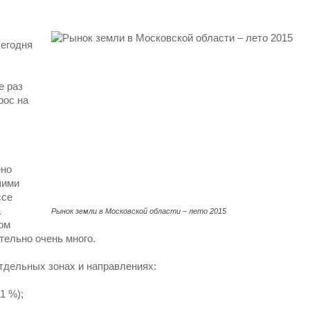
сегодня
е раз
рос на
ено
шими
ссе
а
Рынок земли в Московской области – лето 2015
ом
тельно очень много.
отдельных зонах и направлениях:
1 %);