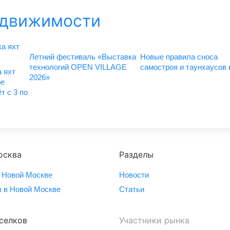
едвижимости
Летний фестиваль «Выставка
Новые правила сноса
технологий OPEN VILLAGE
самостроя и таунхаусов
 яхт
2026»
ое
т с 3 по
осква
Разделы
 Новой Москве
Новости
 в Новой Москве
Статьи
селков
Участники рынка