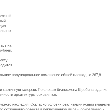
а южный
ный
едил
альных
лась на
рублей.
оекту
ходится
большое полуподвальное помещение общей площадью 267,8
и картинную галерею. По словам бизнесмена Щербина, здание
бенности архитектуры сохранятся.
турного наследия. Согласно условий реализации новый владеле
 по сохранению объекта в первозданном виде - обновлению и