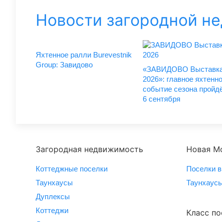
Новости загородной н
Яхтенное ралли Burevestnik
Group: Завидово
«ЗАВИДОВО Выставка
2026»: главное яхтенн
событие сезона пройдё
6 сентября
Загородная недвижимость
Новая М
Коттеджные поселки
Поселки в
Таунхаусы
Таунхаусы
Дуплексы
Коттеджи
Класс по