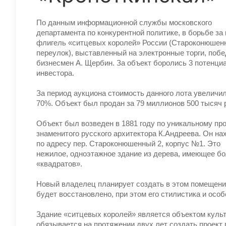
По данным информационной службы московского
департамента по конкурентной политике, в борьбе з
флигель «ситцевых королей» России (Староконюшен
переулок), выставленный на электронные торги, поб
бизнесмен А. Щербин. За объект боролись 3 потенци
инвестора.
За период аукциона стоимость данного лота увеличи
70%. Объект был продан за 79 миллионов 500 тысяч 
Объект был возведен в 1881 году по уникальному пр
знаменитого русского архитектора К.Андреева. Он на
по адресу пер. Староконюшенный 2, корпус №1. Это
нежилое, одноэтажное здание из дерева, имеющее 
«квадратов».
Новый владелец планирует создать в этом помещени
будет восстановлено, при этом его стилистика и осо
Здание «ситцевых королей» является объектом куль
обязывается на протяжении двух лет создать проект