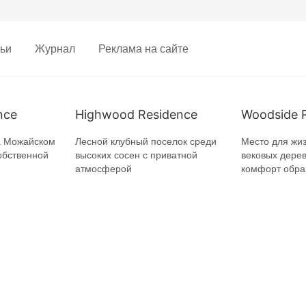
ьи
Журнал
Реклама на сайте
nce
Highwood Residence
Woodside 
а Можайском
Лесной клубный поселок среди
Место для жиз
обственной
высоких сосен с приватной
вековых дерев
атмосферой
комфорт обра