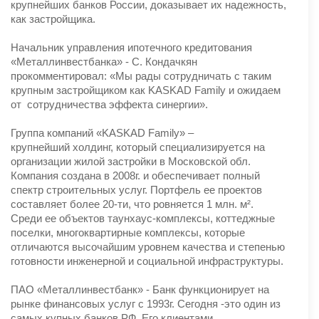
крупнейших банков России, доказывает их надежность,
как застройщика.
Начальник управления ипотечного кредитования
«Металлинвестбанка» - С. Кондачкян
прокомментировал: «Мы рады сотрудничать с таким
крупным застройщиком как KASKAD Family и ожидаем
от сотрудничества эффекта синергии».
Группа компаний «KASKAD Family» –
крупнейший холдинг, который специализируется на
организации жилой застройки в Московской обл.
Компания создана в 2008г. и обеспечивает полный
спектр строительных услуг. Портфель ее проектов
составляет более 20-ти, что ровняется 1 млн. м².
Среди ее объектов таунхаус-комплексы, коттеджные
поселки, многоквартирные комплексы, которые
отличаются высочайшим уровнем качества и степенью
готовности инженерной и социальной инфраструктуры.
ПАО «Металлинвестбанк» - Банк функционирует на
рынке финансовых услуг с 1993г. Сегодня -это один из
самых купных банков РФ. Его клиентами