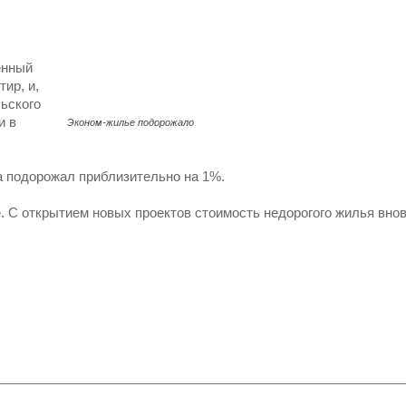
енный
ир, и,
ьского
и в
Эконом-жилье подорожало
са подорожал приблизительно на 1%.
. С открытием новых проектов стоимость недорогого жилья вно