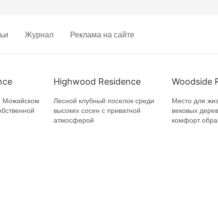
ьи
Журнал
Реклама на сайте
nce
Highwood Residence
Woodside 
а Можайском
Лесной клубный поселок среди
Место для жиз
обственной
высоких сосен с приватной
вековых дерев
атмосферой
комфорт обра