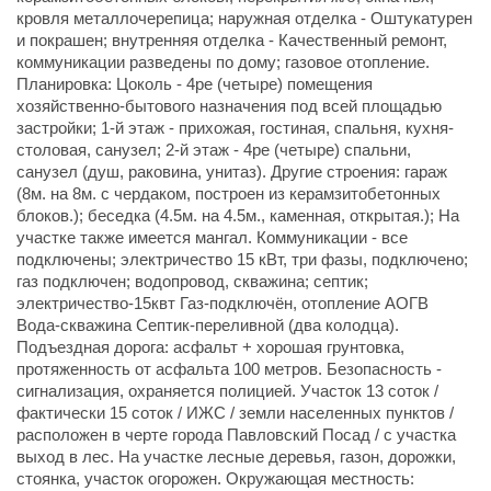
кровля металлочерепица; наружная отделка - Оштукатурен
и покрашен; внутренняя отделка - Качественный ремонт,
коммуникации разведены по дому; газовое отопление.
Планировка: Цоколь - 4ре (четыре) помещения
хозяйственно-бытового назначения под всей площадью
застройки; 1-й этаж - прихожая, гостиная, спальня, кухня-
столовая, санузел; 2-й этаж - 4ре (четыре) спальни,
санузел (душ, раковина, унитаз). Другие строения: гараж
(8м. на 8м. с чердаком, построен из керамзитобетонных
блоков.); беседка (4.5м. на 4.5м., каменная, открытая.); На
участке также имеется мангал. Коммуникации - все
подключены; электричество 15 кВт, три фазы, подключено;
газ подключен; водопровод, скважина; септик;
электричество-15квт Газ-подключён, отопление АОГВ
Вода-скважина Септик-переливной (два колодца).
Подъездная дорога: асфальт + хорошая грунтовка,
протяженность от асфальта 100 метров. Безопасность -
сигнализация, охраняется полицией. Участок 13 соток /
фактически 15 соток / ИЖС / земли населенных пунктов /
расположен в черте города Павловский Посад / с участка
выход в лес. На участке лесные деревья, газон, дорожки,
стоянка, участок огорожен. Окружающая местность: