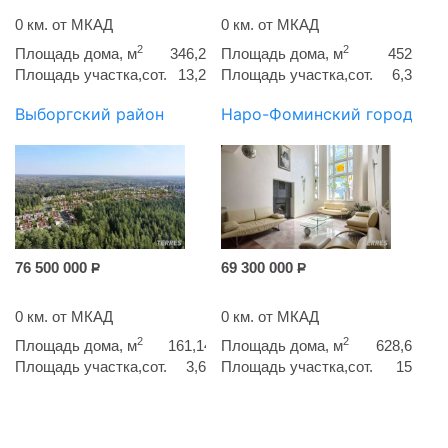
0 км. от МКАД
0 км. от МКАД
2
2
Площадь дома, м
346,2
Площадь дома, м
452
Площадь участка,сот.
13,2
Площадь участка,сот.
6,3
Выборгский район
Наро-Фоминский городской
76 500 000
69 300 000
Р
Р
0 км. от МКАД
0 км. от МКАД
2
2
Площадь дома, м
161,14
Площадь дома, м
628,6
Площадь участка,сот.
3,6
Площадь участка,сот.
15