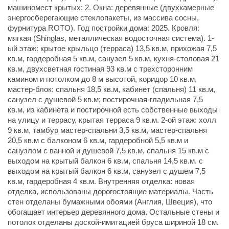
машиномест крытых: 2. Окна: деревянные (двухкамерные
энергосберегающие стеклопакеты, из массива сосны,
фурнитура ROTO). Год постройки дома: 2025. Кровля:
мягкая (Shinglas, металлическая водосточная система). 1-
ый этаж: крытое крыльцо (терраса) 13,5 кв.м, прихожая 7,5
кв.м, гардеробная 5 кв.м, санузел 5 кв.м, кухня-столовая 21
кв.м, двухсветная гостиная 93 кв.м с трехсторонним
камином и потолком до 8 м высотой, коридор 10 кв.м,
мастер-блок: спальня 18,5 кв.м, кабинет (спальня) 11 кв.м,
санузел с душевой 5 кв.м; постирочная-гладильная 7,5
кв.м, из кабинета и постирочной есть собственные выходы
на улицу и террасу, крытая терраса 9 кв.м. 2-ой этаж: холл
9 кв.м, тамбур мастер-спальни 3,5 кв.м, мастер-спальня
20,5 кв.м с балконом 6 кв.м, гардеробной 5,5 кв.м и
санузлом с ванной и душевой 7,5 кв.м, спальня 15 кв.м с
выходом на крытый балкон 6 кв.м, спальня 14,5 кв.м. с
выходом на крытый балкон 6 кв.м, санузел с душем 7,5
кв.м, гардеробная 4 кв.м. Внутренняя отделка: новая
отделка, использованы дорогостоящие материалы. Часть
стен отделаны бумажными обоями (Англия, Швеция), что
обогащает интерьер деревянного дома. Остальные стены и
потолок отделаны доской-имитацией бруса шириной 18 см.