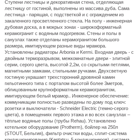
Ступени лестницы и декоративная стена, отделяющая
лестницу от гостиной, выполнены из массива дуба. Сама
лестница - парящая, с подстветкой и с ограждением из
закаленного просветленного стекла. На полу - инженерная
дубовая доска, а в мокрых зонах - широкоформатный
керамогранит с водяным подогревом. Стены и полы в
санузлах также отделаны керамогранитом большого
размера, имитирующем разные виды мрамора.
Установлены радиаторы Arbonia и Kermi. Входная дверь - с
двойным терморазрывом, межкомнатные двери - элитной
серии, серого цвета, высотой 2,2м, со скрытыми петлями,
магнитными замками, стильными ручками. Двухсветную
гостиную украшает трехсторонний дровяной камин
гильотинного типа с порталом высотой более 3метров,
облицованным крупноформатным керамогранитом,
имитирующем белый мрамор.. Инженерное обеспечение:
коммуникации полностью разведены по дому под ключ:
розетки и выключатели - Schneider Electric (темно-серого
цвета), в помещениях первого этажа и во всех санузлах –
тёплые водяные полы (трубы Rehau). Установлено
котельное оборудование (Protherm), бойлер на 250л
(STOUT, Бельгия), фильтр очистки воды, сплит-система
кондиционирования (Kentatsu, 5 кондиционеров), система