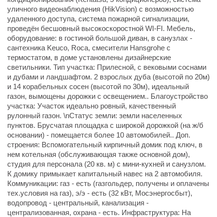
уличного видеонаблюдения (HikVision) с возможностью
удаленного доступа, система пожарной сигнализации,
проведён бесшовный высокоскоростной WI-FI. Мебель,
оборудование: в гостиной большой диван, в санузлах -
сантехника Keuco, Roca, смесители Hansgrohe с
термостатом, в доме установлены дизайнерские
светильники. Тип участка: Прилесной, с вековыми соснами
и дубами и ландшафтом. 2 взрослых дуба (высотой по 20м)
и 14 корабельных сосен (высотой по 30м), идеальный
газон, вымощены дорожки с освещением.. Благоустройство
участка: Участок идеально ровный, качественный
рулонный газон. \nСтатус земли: земли населенных
пунктов. Брусчатая площадка с широкой дорожкой (на ж/б
основании) - помещается более 10 автомобилей.. Доп.
строения: Вспомогательный кирпичный домик под ключ, в
нем котельная (обслуживающая также основной дом),
студия для персонала (20 кв. м) с мини-кухней и санузлом.
К домику примыкает капитальный навес на 2 автомобиля.
Коммуникации: газ - есть (газгольдер, получены и оплачены
тех.условия на газ), э/э - есть (32 кВт, Мосэнергосбыт),
водопровод - центральный, канализация -
централизованная, охрана - есть. Инфраструктура: На