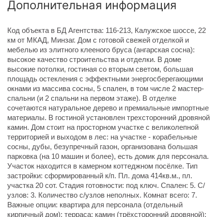
Дополнительная информация
Код объекта в БД Агентства: 116-213, Калужское шоссе, 22
км от МКАД, Минзаг. Дом с готовой свежей отделкой и
мебелью из элитного клееного бруса (ангарская сосна):
высокое качество строительства и отделки. В доме
высокие потолки, гостиная со вторым светом, большая
площадь остекления с эффектными энергосберегающими
окнами из массива сосны, 5 спален, в том числе 2 мастер-
спальни (и 2 спальни на первом этаже). В отделке
сочетаются натуральное дерево и премиальные импортные
материалы. В гостиной установлен трехсторонний дровяной
камин. Дом стоит на просторном участке с великолепной
территорией и выходом в лес: на участке - корабельные
сосны, дубы, безупречный газон, организована большая
парковка (на 10 машин и более), есть домик для персонала.
Участок находится в камерном коттеджном посёлке. Тип
застройки: сформированный к/п. Пл. дома 414кв.м., пл.
участка 20 сот. Стадия готовности: под ключ. Спален: 5. С/
узлов: 3. Количество с/узлов неполных. Комнат всего: 7.
Важные опции: квартира для персонала (отдельный
кирпичный дом); терраса; камин (трёхсторонний дровяной);