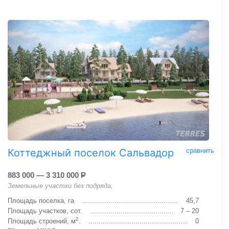
Коттеджный поселок Сальвадор
сравнить
883 000 — 3 310 000
Р
Земельные участки без подряда,
Площадь поселка, га
45,7
Площадь участков, сот.
7 – 20
2
Площадь строений, м
.
0