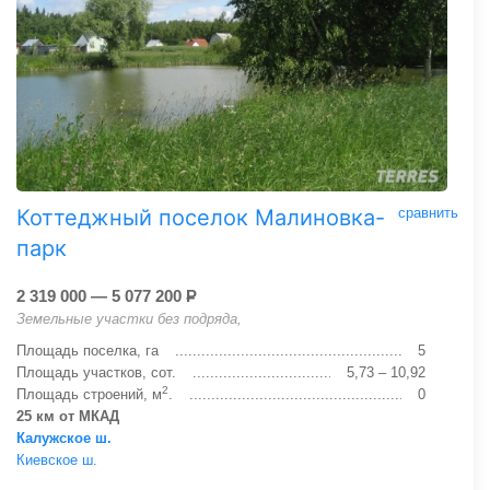
Коттеджный поселок Малиновка-
сравнить
парк
2 319 000 — 5 077 200
Р
Земельные участки без подряда,
Площадь поселка, га
5
Площадь участков, сот.
5,73 – 10,92
2
Площадь строений, м
.
0
25 км от МКАД
Калужское ш.
Киевское ш.