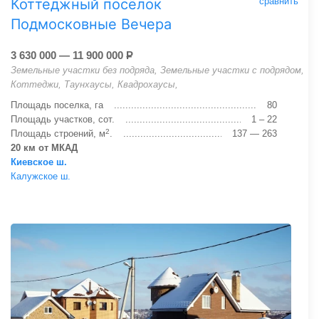
Коттеджный посёлок
сравнить
Подмосковные Вечера
3 630 000 — 11 900 000
Р
Земельные участки без подряда, Земельные участки с подрядом,
Коттеджи, Таунхаусы, Квадрохаусы,
Площадь поселка, га
80
Площадь участков, сот.
1 – 22
2
Площадь строений, м
.
137 — 263
20 км от МКАД
Киевское ш.
Калужское ш.