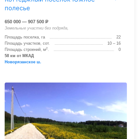
полесье
650 000 — 907 500
Р
Земельные участки без подряда,
Площадь поселка, га
22
Площадь участков, сот.
10 – 16
2
Площадь строений, м
.
0
58 км от МКАД
Новорязанское ш.