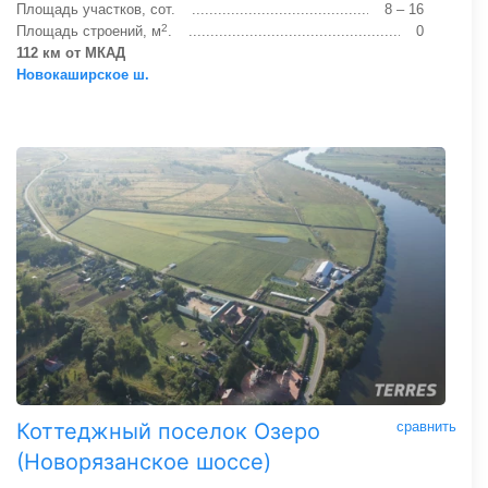
Площадь участков, сот.
8 – 16
2
Площадь строений, м
.
0
112 км от МКАД
Новокаширское ш.
Коттеджный поселок Озеро
сравнить
(Новорязанское шоссе)