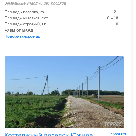
Земельные участки без подряда,
Площадь поселка, га
21
Площадь участков, сот.
6 – 18
2
Площадь строений, м
.
0
49 км от МКАД
Новорязанское ш.
Коттеджный поселок Южное
сравнить