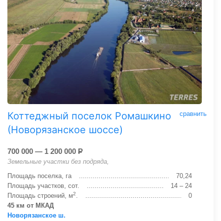
Коттеджный поселок Ромашкино
сравнить
(Новорязанское шоссе)
700 000 — 1 200 000
Р
Земельные участки без подряда,
Площадь поселка, га
70,24
Площадь участков, сот.
14 – 24
2
Площадь строений, м
.
0
45 км от МКАД
Новорязанское ш.