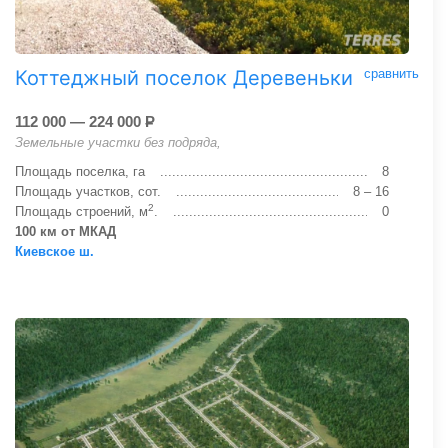
Коттеджный поселок Деревеньки
сравнить
112 000 — 224 000
Р
Земельные участки без подряда,
Площадь поселка, га
8
Площадь участков, сот.
8 – 16
2
Площадь строений, м
.
0
100 км от МКАД
Киевское ш.