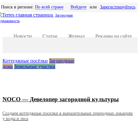
Поиск в регионе:
По всей стране
Войдите
или
Зарегистрируйтесь
Загородная
едвижимость
Новости
Статьи
Журнал
Реклама на сайте
Добавить объявление
Коттеджные посёлки
Загородные
дома
Земельные участки
NOCO — Девелопер загородной культуры
Создаем коттеджные поселки в выразительных природных локациях
у воды и леса