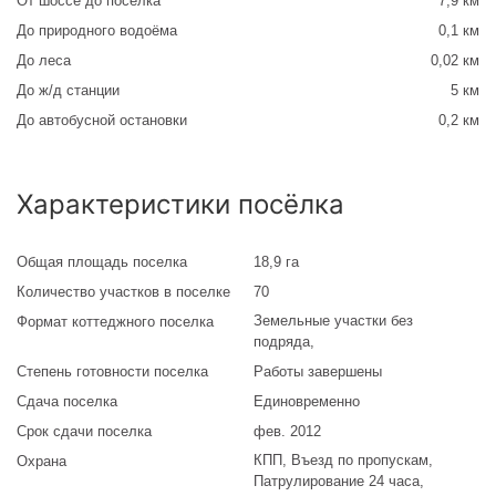
От шоссе до посёлка
7,9 км
До природного водоёма
0,1 км
До леса
0,02 км
До ж/д станции
5 км
До автобусной остановки
0,2 км
Характеристики посёлка
Общая площадь поселка
18,9 га
Количество участков в поселке
70
Земельные участки без
Формат коттеджного поселка
подряда
,
Степень готовности поселка
Работы завершены
Сдача поселка
Единовременно
Срок сдачи поселка
фев. 2012
КПП, Въезд по пропускам,
Охрана
Патрулирование 24 часа,