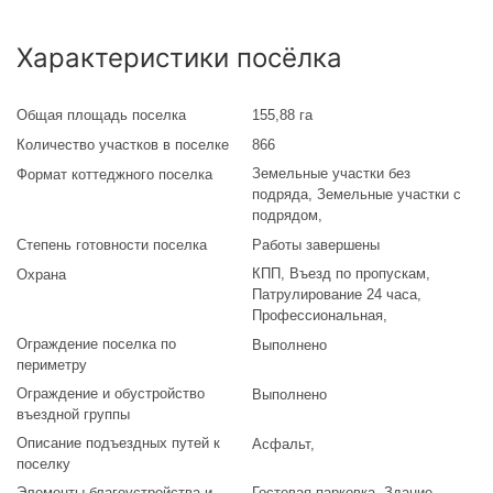
Характеристики посёлка
Общая площадь поселка
155,88 га
Количество участков в поселке
866
Земельные участки без
Формат коттеджного поселка
подряда
,
Земельные участки с
подрядом
,
Степень готовности поселка
Работы завершены
КПП, Въезд по пропускам,
Охрана
Патрулирование 24 часа,
Профессиональная,
Ограждение поселка по
Выполнено
периметру
Ограждение и обустройство
Выполнено
въездной группы
Описание подъездных путей к
Асфальт
,
поселку
Элементы благоустройства и
Гостевая парковка, Здание