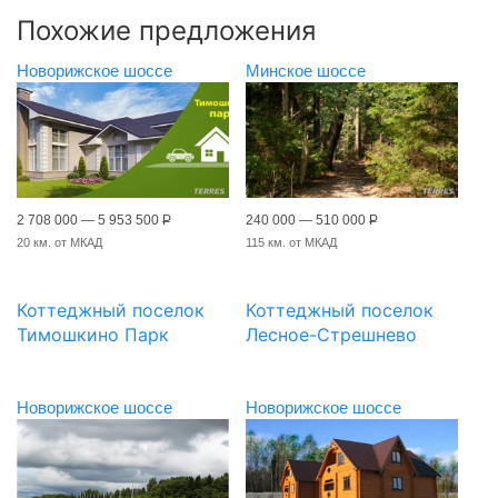
Похожие предложения
Новорижское шоссе
Минское шоссе
2 708 000 — 5 953 500
Р
240 000 — 510 000
Р
20 км. от МКАД
115 км. от МКАД
Коттеджный поселок
Коттеджный поселок
Тимошкино Парк
Лесное-Стрешнево
Новорижское шоссе
Новорижское шоссе