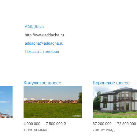
АйДаДача
http://www.addacha.ru
addacha@addacha.ru
Показать телефон
Калужское шоссе
Боровское шоссе
4 000 000 — 7 500 000
Р
67 200 000 — 72 800 000
12 км. от МКАД
7 км. от МКАД