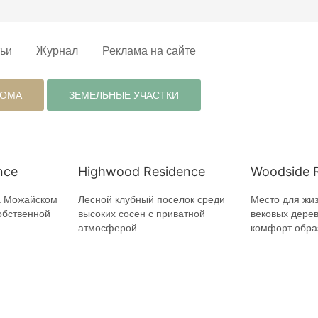
ьи
Журнал
Реклама на сайте
ДОМА
ЗЕМЕЛЬНЫЕ УЧАСТКИ
nce
Highwood Residence
Woodside 
а Можайском
Лесной клубный поселок среди
Место для жиз
обственной
высоких сосен с приватной
вековых дерев
атмосферой
комфорт обра