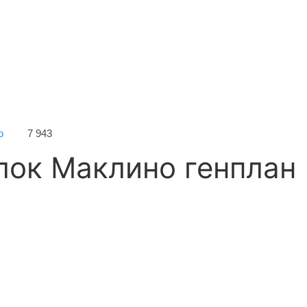
ю
7 943
лок Маклино генплан