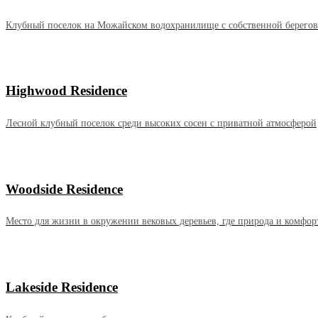
Клубный поселок на Можайском водохранилище с собственной берего
Highwood Residence
Лесной клубный поселок среди высоких сосен с приватной атмосферой
Woodside Residence
Место для жизни в окружении вековых деревьев, где природа и комфор
Lakeside Residence