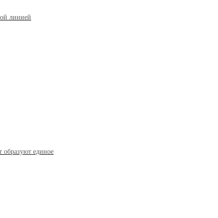
вой линией
т образуют единое