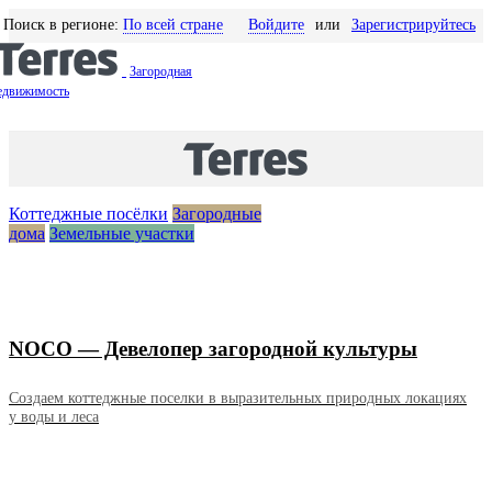
Поиск в регионе:
По всей стране
Войдите
или
Зарегистрируйтесь
Загородная
едвижимость
Новости
Статьи
Журнал
Реклама на сайте
Добавить объявление
Коттеджные посёлки
Загородные
дома
Земельные участки
NOCO — Девелопер загородной культуры
Создаем коттеджные поселки в выразительных природных локациях
у воды и леса