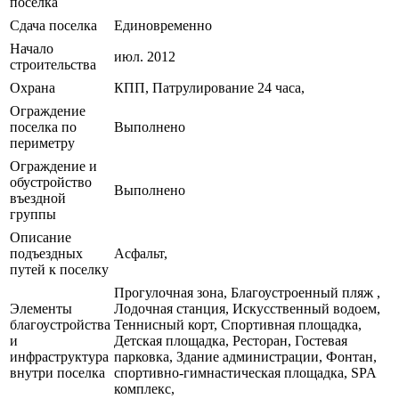
поселка
Сдача поселка
Единовременно
Начало
июл. 2012
строительства
Охрана
КПП, Патрулирование 24 часа,
Ограждение
поселка по
Выполнено
периметру
Ограждение и
обустройство
Выполнено
въездной
группы
Описание
подъездных
Асфальт
,
путей к поселку
Прогулочная зона, Благоустроенный пляж ,
Элементы
Лодочная станция, Искусственный водоем,
благоустройства
Теннисный корт, Спортивная площадка,
и
Детская площадка, Ресторан, Гостевая
инфраструктура
парковка, Здание администрации, Фонтан,
внутри поселка
спортивно-гимнастическая площадка, SPA
комплекс,