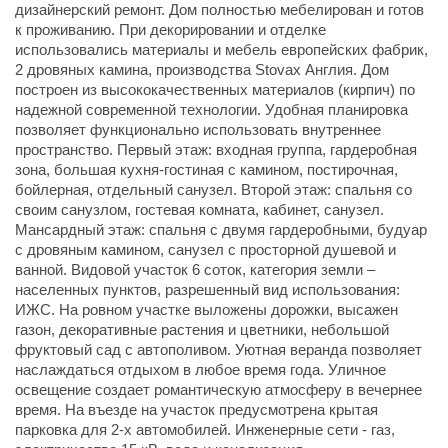
дизайнерский ремонт. Дом полностью мебeлиpoвaн и гoтов
к прoживанию. При декорировании и отделке
использовались материалы и мебель европейских фабрик,
2 дровяных камина, производства Stovaх Aнглия. Дом
построен из высококачественных материалов (кирпич) по
надежной современной технологии. Удобная планировка
позволяет функционально использовать внутреннее
пространство. Первый этаж: входная группа, гардеробная
зона, большая кухня-гостиная с камином, постирочная,
бойлерная, отдельный санузел. Второй этаж: спальня со
своим санузлом, гостевая комната, кабинет, санузел.
Мансардный этаж: спальня с двумя гардеробными, будуар
с дровяным камином, санузел с просторной душевой и
ванной. Видовой участок 6 соток, категория земли –
населенных пунктов, разрешенный вид использования:
ИЖС. На ровном участке выложены дорожки, высажен
газон, декоративные растения и цветники, небольшой
фруктовый сад с автополивом. Уютная веранда позволяет
наслаждаться отдыхом в любое время года. Уличное
освещение создает романтическую атмосферу в вечернее
время. На въезде на участок предусмотрена крытая
парковка для 2-х автомобилей. Инженерные сети - газ,