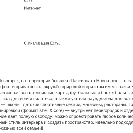
Есть
Интернет
Сигнализация Есть,
овогорск, на территории бывшего Пансионата Новогорск — в с
форт и приватность, окружён природой и при этом имеет разви
еационная зона: теннисные корты, футбольные и баскетбольные
зал для йоги и пилатеса, а также уютная лаундж-зона для встр
 — школы, детские спортивные секции, магазины, рестораны. Г
нировкой (формат shell & core) — внутри нет перегородок и отде
ние даёт полную свободу: можно спроектировать любое количе
нный стиль интерьера и создать пространство, идеально подход
жизнью всей семьей!