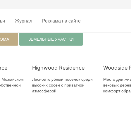
ьи
Журнал
Реклама на сайте
ДОМА
ЗЕМЕЛЬНЫЕ УЧАСТКИ
nce
Highwood Residence
Woodside 
а Можайском
Лесной клубный поселок среди
Место для жиз
обственной
высоких сосен с приватной
вековых дерев
атмосферой
комфорт обра