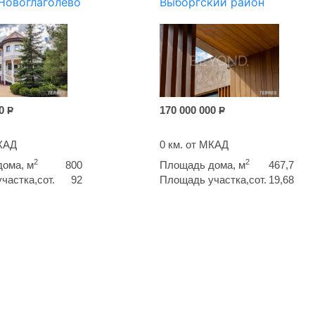
Новоглаголево
Выборгский район
00
170 000 000
Р
Р
МКАД
0 км. от МКАД
2
2
ома, м
800
Площадь дома, м
467,7
частка,сот.
92
Площадь участка,сот.
19,68