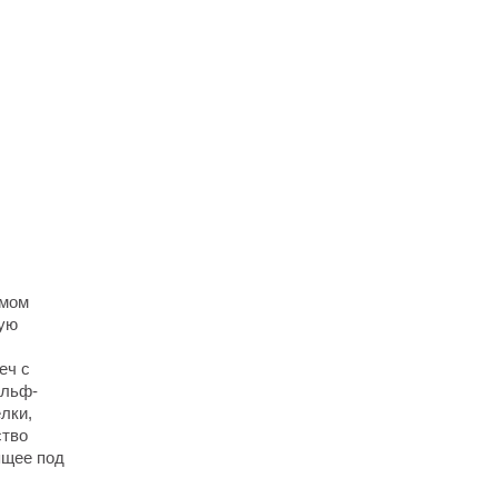
амом
тую
еч с
ольф-
лки,
ство
ящее под