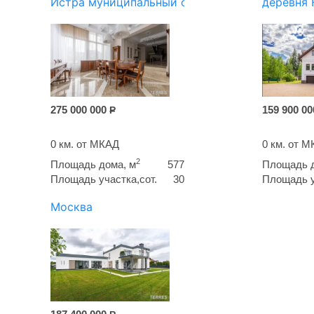
Истра муниципальный округ
деревня 
275 000 000
159 900 0
Р
0 км. от МКАД
0 км. от 
2
Площадь дома, м
577
Площадь д
Площадь участка,сот.
30
Площадь у
Москва